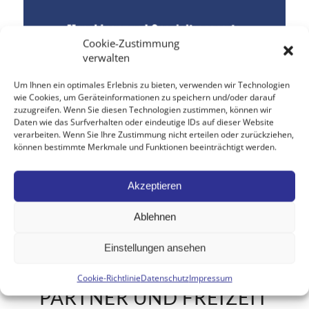
Cookie-Zustimmung
verwalten
Um Ihnen ein optimales Erlebnis zu bieten, verwenden wir Technologien
wie Cookies, um Geräteinformationen zu speichern und/oder darauf
zuzugreifen. Wenn Sie diesen Technologien zustimmen, können wir
Daten wie das Surfverhalten oder eindeutige IDs auf dieser Website
verarbeiten. Wenn Sie Ihre Zustimmung nicht erteilen oder zurückziehen,
Erich Kurz – Maschinen und
können bestimmte Merkmale und Funktionen beeinträchtigt werden.
Spezialtransporte
Der kompetente Partner für Leistungen rund um:
Akzeptieren
Maschinentransporte, Betriebsumzüge und Spezialtransporte.
Ablehnen
Einstellungen ansehen
Cookie-Richtlinie
Datenschutz
Impressum
PARTNER UND FREIZEIT