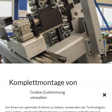
Komplettmontage von
Werkzeugwechsel-Systemen
Cookie-Zustimmung
verwalten
Um Ihnen ein optimales Erlebnis zu bieten, verwenden wir Technologien
wie Cookies, um Geräteinformationen zu speichern und/oder darauf