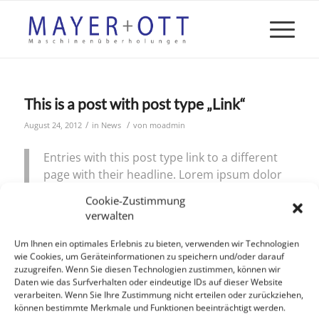
This is a post with post type „Link“
/
/
August 24, 2012
in
News
von
moadmin
Entries with this post type link to a different
page with their headline. Lorem ipsum dolor
sit amet, consectetuer adipiscing elit.
Cookie-Zustimmung
Aenean commodo ligula eget dolor.
verwalten
Schlagworte:
food
,
fun
Um Ihnen ein optimales Erlebnis zu bieten, verwenden wir Technologien
wie Cookies, um Geräteinformationen zu speichern und/oder darauf
zuzugreifen. Wenn Sie diesen Technologien zustimmen, können wir
Eintrag teilen
Daten wie das Surfverhalten oder eindeutige IDs auf dieser Website
verarbeiten. Wenn Sie Ihre Zustimmung nicht erteilen oder zurückziehen,
können bestimmte Merkmale und Funktionen beeinträchtigt werden.